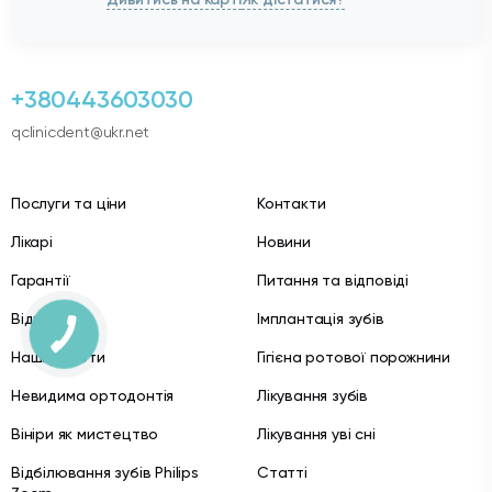
+380443603030
qclinicdent@ukr.net
Послуги та ціни
Контакти
Лікарі
Новини
Гарантії
Питання та відповіді
Відгуки
Імплантація зубів
Наші роботи
Гігієна ротової порожнини
Невидима ортодонтія
Лікування зубів
Вініри як мистецтво
Лікування уві сні
Відбілювання зубів Philips
Статті