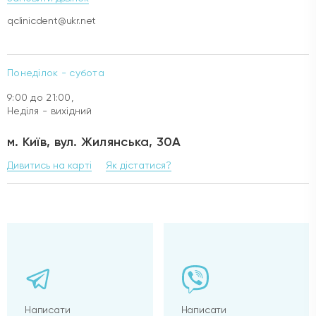
qclinicdent@ukr.net
Понеділок - субота
9:00 до 21:00,
Неділя - вихідний
м. Київ, вул. Жилянська, 30А
Дивитись на карті
Як дістатися?
Написати
Написати