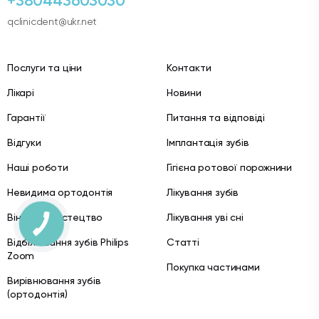
+380443603030
qclinicdent@ukr.net
Послуги та ціни
Контакти
Лікарі
Новини
Гарантії
Питання та відповіді
Відгуки
Імплантація зубів
Наші роботи
Гігієна ротової порожнини
Невидима ортодонтія
Лікування зубів
Вініри як мистецтво
Лікування уві сні
Відбілювання зубів Philips
Статті
Zoom
Покупка частинами
Вирівнювання зубів
(ортодонтія)