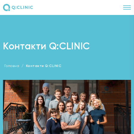
+380443603030
+380974328515
Контакти Q:CLINIC
Головна
/
Контакти Q:CLINIC