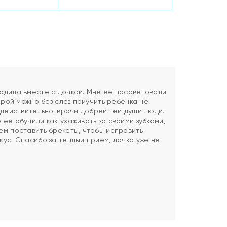
одила вместе с дочкой. Мне ее посоветовали
торой можно без слез приучить ребенка не
И действительно, врачи добрейшей души люди.
её обучили как ухаживать за своими зубками,
ем поставить брекеты, чтобы исправить
ус. Спасибо за теплый прием, дочка уже не
)