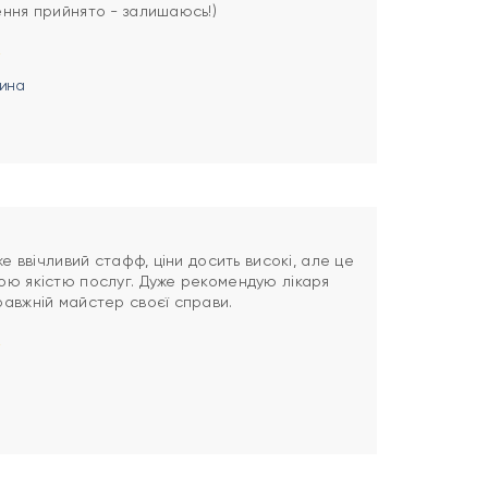
ння прийнято - залишаюсь!)
ина
же ввічливий стафф, ціни досить високі, але це
ою якістю послуг. Дуже рекомендую лікаря
авжній майстер своєї справи.
n