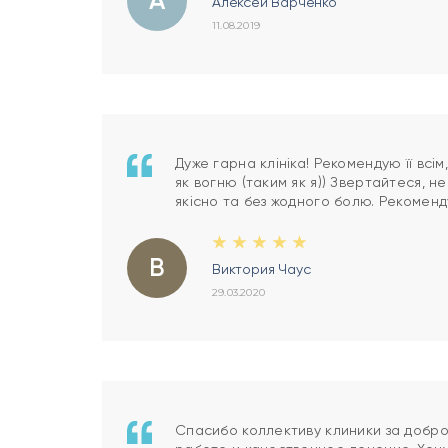
А
Алексей Варченко
11.08.2019
Дуже гарна клініка! Рекомендую її всім
як вогню (таким як я)) Звертайтеся, н
якісно та без жодного болю. Рекоменд
В
Виктория Чаус
29.03.2020
Спасибо коллективу клиники за добр