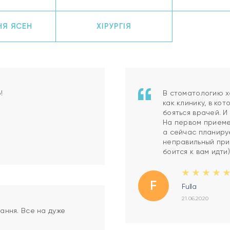
НЯ ЯСЕН
ХІРУРГІЯ
!
В стоматологию х
как клинику, в ко
бояться врачей. 
На первом приеме 
а сейчас планиру
неправильный прик
боится к вам идти
F
Fulla
21.06.2020
вання. Все на дуже