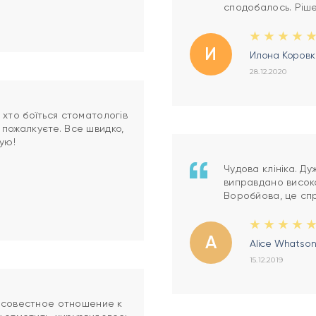
сподобалось. Ріше
И
Илона Коровк
28.12.2020
, хто боїться стоматологів
е пожалкуєте. Все швидко,
ую!
Чудова клініка. Ду
виправдано висок
Воробйова, це спр
A
Alice Whatso
15.12.2019
осовестное отношение к