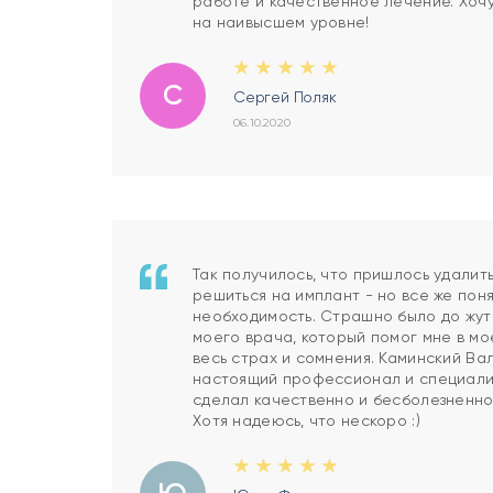
работе и качественное лечение. Хочу
на наивысшем уровне!
С
Сергей Поляк
06.10.2020
Так получилось, что пришлось удалить
решиться на имплант - но все же поня
необходимость. Страшно было до жут
моего врача, который помог мне в мо
весь страх и сомнения. Каминский Ва
настоящий профессионал и специали
сделал качественно и бесболезненно.
Хотя надеюсь, что нескоро :)