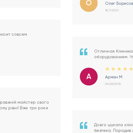
О
Олег Борисо
16.11.2021
окоит совсем
Отличная Клиника
оборудованием. Ч
А
Арман М
04.09.2019
справжній майстер свого
ому рівні! Вже три роки
Довго шукала клін
безпека. Порадив 