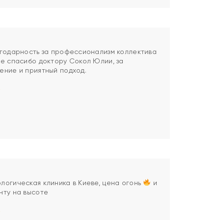
агодарность за профессионализм коллектива
ое спасибо доктору Сокол Юлии, за
ение и приятный подход.
логическая клиника в Киеве, цена огонь
и
нту на высоте