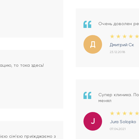
Очень доволен рез
Д
Дмитрий Ск
23.12.2018
ацию, то тока здесь!
Супер клиника. По
менял
J
Jura Solopko
07.04.2021
ією сім'єю приїжджаємо з