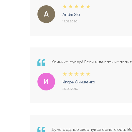
A
Andrii Sla
17.05.2020
Клиника супер! Если и делать имплант
И
Игорь Онищенко
20.09.2016
Дуже рад, що звернувся саме сюди. Вс