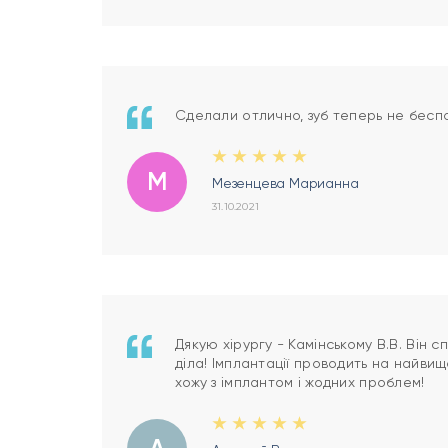
Сделали отлично, зуб теперь не бесп
М
Мезенцева Марианна
31.10.2021
Дякую хірургу - Камінському В.В. Він 
діла! Імплантації проводить на найвищ
хожу з імплантом і жодних проблем!