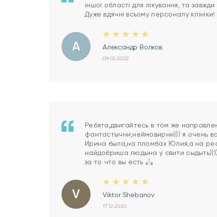
іншої області для лікування, та завжд
Дуже вдячні всьому персоналу клініки!
А
Александр Волков
09.02.2022
Ребята,двигайтесь в том же направле
фантастычни,неймовирни))) я очень в
Ирина была,на пломбах Юлия,а на р
найдобриша людына у свити сыдыть)))
за то что вы есть
V
Viktor Shebanov
17.12.2020