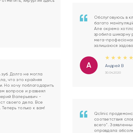
 отметить, хирургия здесь
Обслуговуюсь в клі
багато маніпуляці
Але окремо хотіло
зробила шикарну р
мега-професіонали
залишаюся задово
А
Андрей В
30.04.2020
 зуб. Долго не могла
ла, что это крайняя
и. Но хочу поблагодарить
ем вопросе и развеял
лерий Валерьевич -
ст своего дела. Все
 Теперь только к вам!
Qclinic продемон
соответствия сло
всего". Заявленн
оправдала абсолют