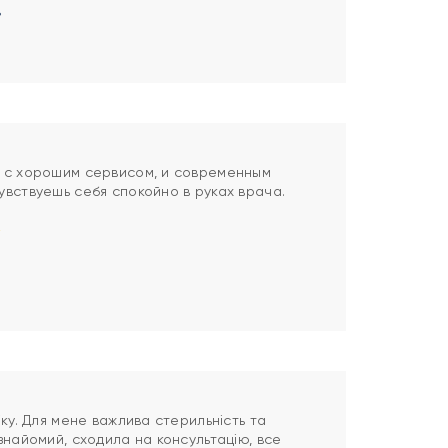
в
 с хорошим сервисом, и современным
увствуешь себя спокойно в руках врача.
іку. Для мене важлива стерильність та
знайомий, сходила на консультацію, все