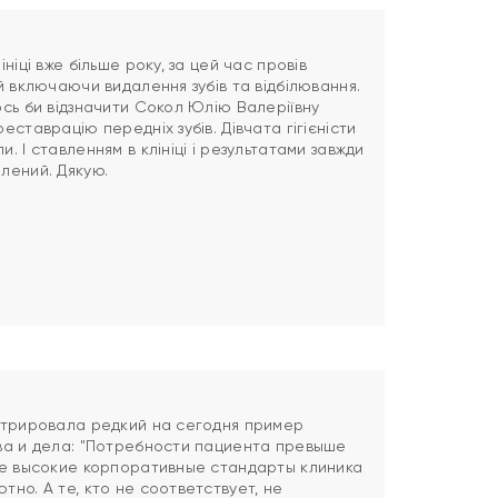
ніці вже більше року, за цей час провів
й включаючи видалення зубів та відбілювання.
сь би відзначити Сокол Юлію Валеріївну
еставрацію передніх зубів. Дівчата гігієністи
. І ставленням в клініці і результатами завжди
лений. Дякую.
стрировала редкий на сегодня пример
ва и дела: "Потребности пациента превыше
ые высокие корпоративные стандарты клиника
но. А те, кто не соответствует, не