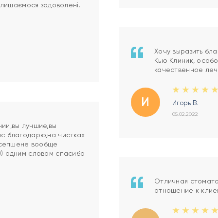
и лишаємося задоволені.
Хочу выразить бл
Кью Клиник, особ
качественное леч
И
Игорь В.
05.02.2022
нии,вы лучшие,вы
ас благодарю,на чистках
есепшене вообще
)) одним словом спасибо
Отличная стомато
отношение к клие