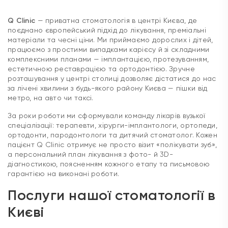
Q Clinic
— приватна стоматологія в центрі Києва, де
поєднано європейський підхід до лікування, преміальні
матеріали та чесні ціни. Ми приймаємо дорослих і дітей,
працюємо з простими випадками карієсу й зі складними
комплексними планами — імплантацією, протезуванням,
естетичною реставрацією та ортодонтією. Зручне
розташування у центрі столиці дозволяє дістатися до нас
за лічені хвилини з будь-якого району Києва — пішки від
метро, на авто чи таксі.
За роки роботи ми сформували команду лікарів вузької
спеціалізації: терапевти, хірурги-імплантологи, ортопеди,
ортодонти, пародонтологи та дитячий стоматолог. Кожен
пацієнт Q Clinic отримує не просто візит «полікувати зуб»,
а персональний план лікування з фото- й 3D-
діагностикою, поясненням кожного етапу та письмовою
гарантією на виконані роботи.
Послуги нашої стоматології в
Києві
Лікування карієсу та каналів зубів
під мікроскопом —
без болю, з гарантією герметичності пломби.