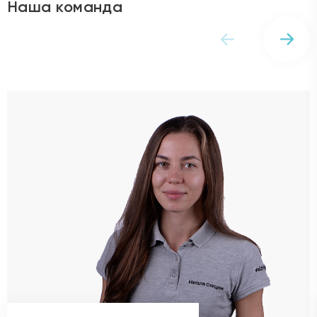
Наталія Стецюк