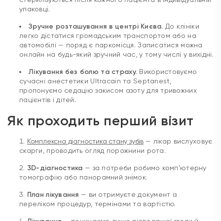
Зручне розташування в центрі Києва.
До клініки
легко дістатися громадським транспортом або на
автомобілі — поряд є паркомісця. Записатися можна
онлайн на будь-який зручний час, у тому числі у вихідні.
Лікування без болю та страху.
Використовуємо
сучасні анестетики Ultracain та Septanest,
пропонуємо седацію закисом азоту для тривожних
пацієнтів і дітей.
Як проходить перший візит
Комплексна діагностика стану зубів
— лікар вислуховує
скарги, проводить огляд порожнини рота.
3D-діагностика
— за потреби робимо комп’ютерну
томографію або панорамний знімок.
План лікування
— ви отримуєте документ із
переліком процедур, термінами та вартістю.
Лікування
— починаємо лише після вашої згоди й
підписання інформованої згоди.