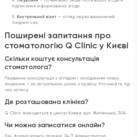
Контрольний візит
— огляд через визначений
лікарем час.
Поширені запитання про
стоматологію Q Clinic у Києві
Скільки коштує консультація
стоматолога?
Первинна консультація з оглядом і складанням плану
лікування — за актуальною ціною з прайсу. Уточнюйте під
час запису.
Де розташована клініка?
Q Clinic знаходиться в центрі Києва. вул. Жилянська, 30А.
Чи можна записатися онлайн?
Так, форма запису працює 24/7. Адміністратор
передзвонить упродовж 15-30 хвилин у робочий час для
підтвердження.