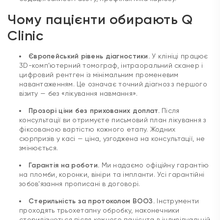
Чому пацієнти обирають Q
Clinic
Європейський рівень діагностики.
У клініці працює
3D-комп’ютерний томограф, інтраоральний сканер і
цифровий рентген із мінімальним променевим
навантаженням. Це означає точний діагноз з першого
візиту — без «лікування навмання».
Прозорі ціни без прихованих доплат.
Після
консультації ви отримуєте письмовий план лікування з
фіксованою вартістю кожного етапу. Жодних
сюрпризів у касі — ціна, узгоджена на консультації, не
змінюється.
Гарантія на роботи.
Ми надаємо офіційну гарантію
на пломби, коронки, вініри та імпланти. Усі гарантійні
зобов’язання прописані в договорі.
Стерильність за протоколом ВООЗ.
Інструменти
проходять трьохетапну обробку, наконечники
стерилізуються після кожного пацієнта в індивідуальній
упаковці.