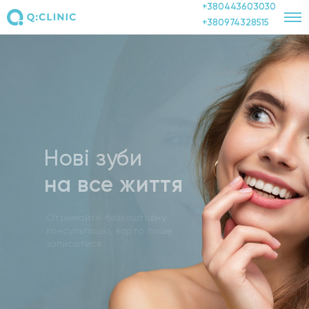
+380443603030
+380974328515
Нові зуби
на все життя
Отримайте безкоштовну
консультацію, варто лише
записатися.
ОНЛАЙН-КОНСУЛЬТАЦІЯ