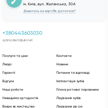
Дивитись на карті
Як дістатися?
+380443603030
qclinicdent@ukr.net
Послуги та ціни
Контакти
Лікарі
Новини
Гарантії
Питання та відповіді
Відгуки
Імплантація зубів
Наші роботи
Гігієна ротової порожнини
Невидима ортодонтія
Лікування зубів
Вініри як мистецтво
Лікування уві сні
Відбілювання зубів Philips
Статті