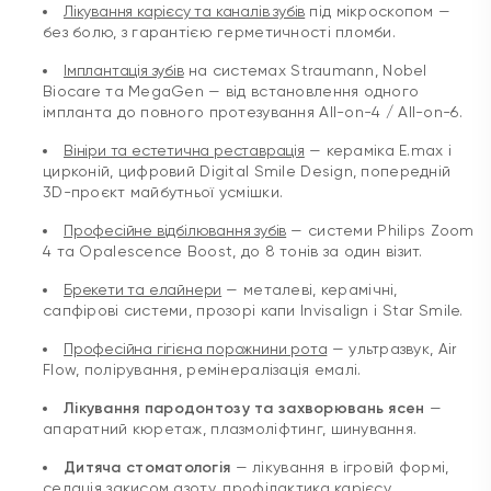
Імплантація зубів
на системах Straumann, Nobel
Biocare та MegaGen — від встановлення одного
імпланта до повного протезування All-on-4 / All-on-6.
Вініри та естетична реставрація
— кераміка E.max і
цирконій, цифровий Digital Smile Design, попередній
3D-проєкт майбутньої усмішки.
Професійне відбілювання зубів
— системи Philips Zoom
4 та Opalescence Boost, до 8 тонів за один візит.
Брекети та елайнери
— металеві, керамічні,
сапфірові системи, прозорі капи Invisalign і Star Smile.
Професійна гігієна порожнини рота
— ультразвук, Air
Flow, полірування, ремінералізація емалі.
Лікування пародонтозу та захворювань ясен
—
апаратний кюретаж, плазмоліфтинг, шинування.
Дитяча стоматологія
— лікування в ігровій формі,
седація закисом азоту, профілактика карієсу.